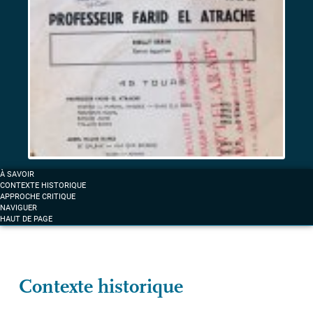
africains
et
musiques
d’exil
sous
surveillance
Label «
La
À SAVOIR
voix
CONTEXTE HISTORIQUE
des
APPROCHE CRITIQUE
NAVIGUER
arabes
» :
HAUT DE PAGE
la
musique
comme
fait
Contexte historique
mémoriel