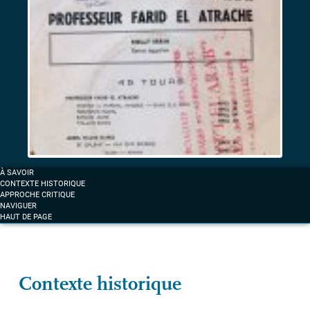
africains
et
musiques
d’exil
sous
surveillance
Label «
La
À SAVOIR
voix
CONTEXTE HISTORIQUE
des
APPROCHE CRITIQUE
NAVIGUER
arabes
» :
HAUT DE PAGE
la
musique
comme
fait
Contexte historique
mémoriel