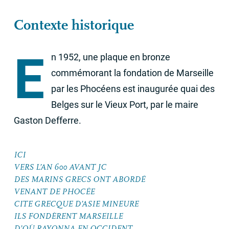
Contexte historique
E
n 1952, une plaque en bronze
commémorant la fondation de Marseille
par les Phocéens est inaugurée quai des
Belges sur le Vieux Port, par le maire
Gaston Defferre.
ICI
VERS
L’
AN
600
AVANT
JC
DES
MARINS
GRECS
ONT
ABORD
É
VENANT
DE
PHOC
ÉE
CITE
GRECQUE
D’
ASIE
MINEURE
ILS
FOND
È
RENT
MARSEILLE
D’OÙ
RAYONNA
EN
OCCIDENT