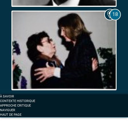
Les
Expositions
coloniales
de
1906
et
de
1922.
Entre
fascination
et
résistance
Femmes
À SAVOIR
et
CONTEXTE HISTORIQUE
anticolonialisme
APPROCHE CRITIQUE
NAVIGUER
à
HAUT DE PAGE
Marseille