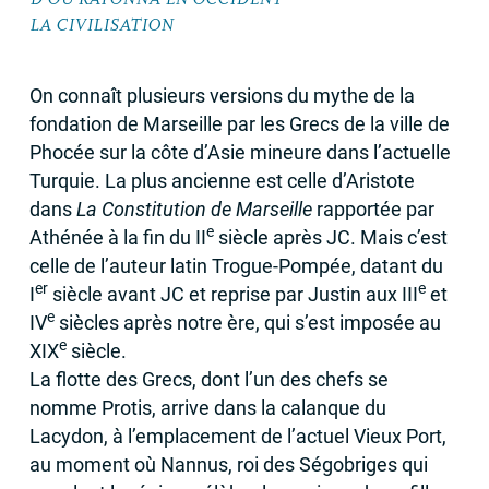
LA
CIVILISATION
On connaît plusieurs versions du mythe de la
fondation de Marseille par les Grecs de la ville de
Phocée sur la côte d’Asie mineure dans l’actuelle
Turquie. La plus ancienne est celle d’Aristote
dans
La Constitution de Marseille
rapportée par
e
Athénée à la fin du
II
siècle après
JC
. Mais c’est
celle de l’auteur latin Trogue-Pompée, datant du
er
e
I
siècle avant
JC
et reprise par Justin aux
III
et
e
IV
siècles après notre ère, qui s’est imposée au
e
XIX
siècle.
La flotte des Grecs, dont l’un des chefs se
nomme Protis, arrive dans la calanque du
Lacydon, à l’emplacement de l’actuel Vieux Port,
au moment où Nannus, roi des Ségobriges qui