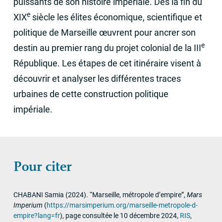
puissants de son histoire impériale. Dès la fin du
e
XIX
siècle les élites économique, scientifique et
politique de Marseille œuvrent pour ancrer son
e
destin au premier rang du projet colonial de la
III
République. Les étapes de cet itinéraire visent à
découvrir et analyser les différentes traces
urbaines de cette construction politique
impériale.
Pour citer
CHABANI
Samia
(2024)
.
“Marseille, métropole d’empire”
,
Mars
Imperium
(
https://marsimperium.org/marseille-metropole-d-
empire?lang=fr
)
,
page consultée le 10 décembre 2024
,
RIS
,