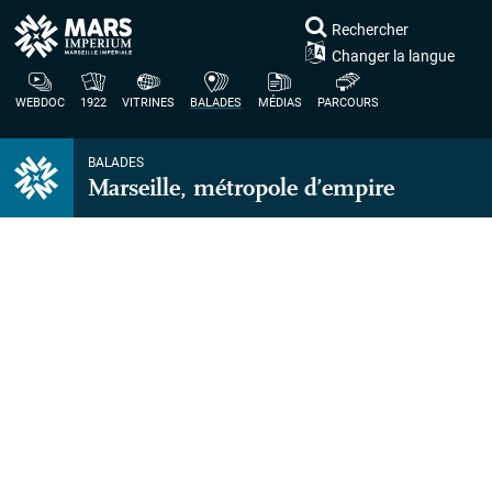
Rechercher
Changer la langue
WEBDOC
1922
VITRINES
BALADES
MÉDIAS
PARCOURS
BALADES
Marseille, métropole d’empire