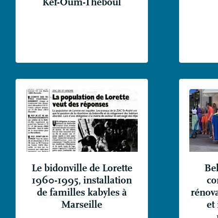
Kef-Oum-Théboul
Le bidonville de Lorette
Bel
1960-1995, installation
co
de familles kabyles à
rénova
Marseille
et