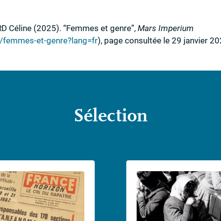
RD
Céline
(2025)
.
“Femmes et genre”
,
Mars Imperium
g/femmes-et-genre?lang=fr
)
,
page consultée le 29 janvier 2
Sélection