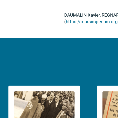
DAUMALIN
Xavier,
REGNA
(
https://marsimperium.or