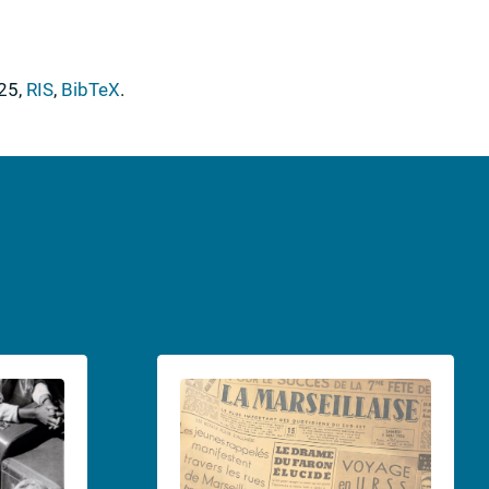
025
,
RIS
,
BibTeX
.