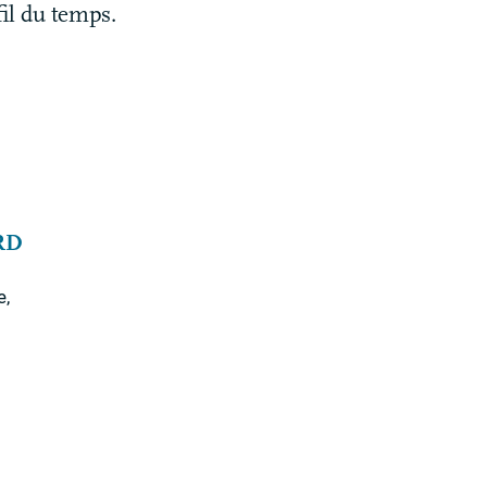
fil du temps.
RD
e,