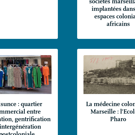
sociétés marseill
implantées dans
espaces coloni
africains
sunce : quartier
La médecine colon
mmercial entre
Marseille : l’Eco
tion, gentrification
Pharo
 intergénération
postcoloniale