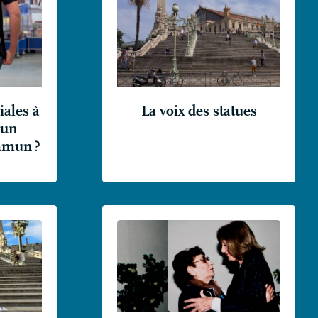
ales à
La voix des statues
 un
ommun
?