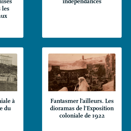
aises
indépendances
 les
aux
iale à
Fantasmer l’ailleurs. Les
le du
dioramas de l’Exposition
coloniale de 1922