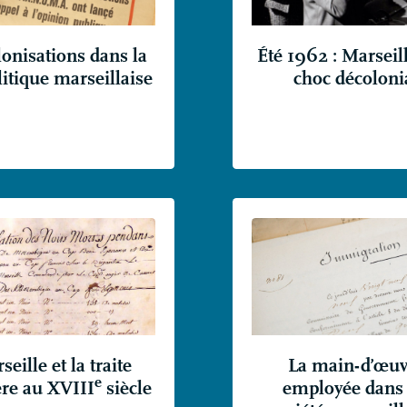
onisations dans la
Été 1962 : Marseill
litique marseillaise
choc décoloni
eille et la traite
La main-d’œuv
e
ère au
XVIII
siècle
employée dans 