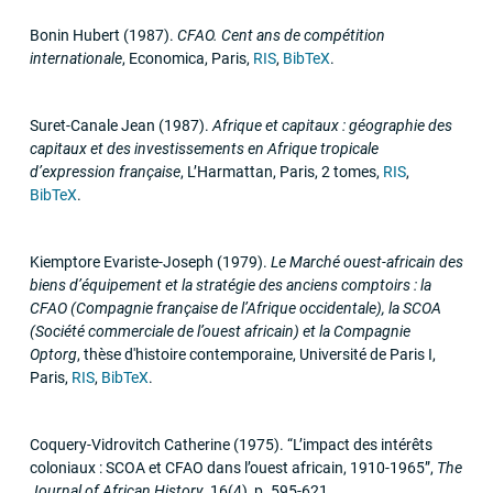
Bonin Hubert
(1987)
.
CFAO
. Cent ans de compétition
internationale
,
Economica
,
Paris
,
RIS
,
BibTeX
.
Suret-Canale Jean
(1987)
.
Afrique et capitaux : géographie des
capitaux et des investissements en Afrique tropicale
d’expression française
,
L’Harmattan
,
Paris, 2 tomes
,
RIS
,
BibTeX
.
Kiemptore Evariste-Joseph
(1979)
.
Le Marché ouest-africain des
biens d’équipement et la stratégie des anciens comptoirs : la
CFAO
(Compagnie française de l’Afrique occidentale), la
SCOA
(Société commerciale de l’ouest africain) et la Compagnie
Optorg
,
thèse d'histoire contemporaine
,
Université de Paris I
,
Paris
,
RIS
,
BibTeX
.
Coquery-Vidrovitch Catherine
(1975)
.
“L’impact des intérêts
coloniaux :
SCOA
et
CFAO
dans l’ouest africain, 1910-1965”
,
The
Journal of African History
,
16
(4)
,
p. 595-621
,