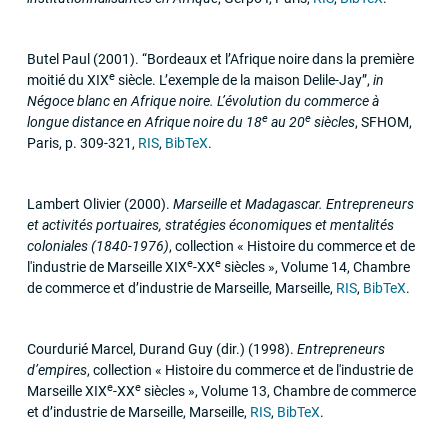
Butel Paul
(2001)
.
“Bordeaux et l’Afrique noire dans la première
e
moitié du
XIX
siècle. L’exemple de la maison Delile-Jay”
,
in
Négoce blanc en Afrique noire. L’évolution du commerce à
e
e
longue distance en Afrique noire du 18
au 20
siècles
,
SFHOM
,
Paris
,
p. 309-321
,
RIS
,
BibTeX
.
Lambert Olivier
(2000)
.
Marseille et Madagascar. Entrepreneurs
et activités portuaires, stratégies économiques et mentalités
coloniales (1840-1976)
,
collection « Histoire du commerce et de
e
e
l'industrie de Marseille
XIX
-
XX
siècles »
,
Volume 14
,
Chambre
de commerce et d’industrie de Marseille
,
Marseille
,
RIS
,
BibTeX
.
Courdurié Marcel, Durand Guy (dir.)
(1998)
.
Entrepreneurs
d’empires
,
collection « Histoire du commerce et de l'industrie de
e
e
Marseille
XIX
-
XX
siècles »
,
Volume 13
,
Chambre de commerce
et d’industrie de Marseille
,
Marseille
,
RIS
,
BibTeX
.