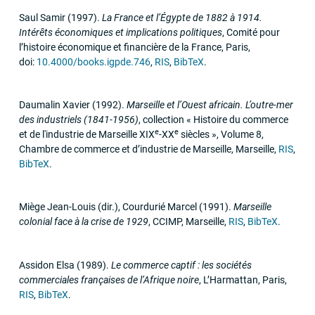
Saul Samir
(1997)
.
La France et l’Égypte de 1882 à 1914.
Intérêts économiques et implications politiques
,
Comité pour
l’histoire économique et financière de la France
,
Paris
,
doi:
10.4000/books.igpde.746
,
RIS
,
BibTeX
.
Daumalin Xavier
(1992)
.
Marseille et l’Ouest africain. L’outre-mer
des industriels (1841-1956)
,
collection « Histoire du commerce
e
e
et de l'industrie de Marseille
XIX
-
XX
siècles »
,
Volume 8
,
Chambre de commerce et d’industrie de Marseille
,
Marseille
,
RIS
,
BibTeX
.
Miège Jean-Louis (dir.), Courdurié Marcel
(1991)
.
Marseille
colonial face à la crise de 1929
,
CCIMP
,
Marseille
,
RIS
,
BibTeX
.
Assidon Elsa
(1989)
.
Le commerce captif : les sociétés
commerciales françaises de l’Afrique noire
,
L’Harmattan
,
Paris
,
RIS
,
BibTeX
.