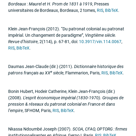
Bordeaux : Maurel et H. Prom de 1831 à 1919
,
Presses
universitaires de Bordeaux
,
Bordeaux, 2 tomes
,
RIS
,
BibTeX
.
Klein Jean-François
(2012)
.
“Du patronat colonial au patronat
impérial. Un changement de paradigme”
,
Vingtième siècle.
Revue d’histoire
,
2
(114)
,
p. 67-81
,
doi:
10.3917/vin.114.0067
,
RIS
,
BibTeX
.
Daumas Jean-Claude (dir.)
(2011)
.
Dictionnaire historique des
e
patrons français au
XX
siècle
,
Flammarion
,
Paris
,
RIS
,
BibTeX
.
Bonin Hubert, Hodeir Catherine, Klein Jean-François (dir.)
(2008)
.
L’esprit économique impérial (1830-1970). Groupes de
pression & réseaux du patronat colonial en France et dans
l’empire
,
SFHOM
,
Paris
,
RIS
,
BibTeX
.
Nkassa Ndoumbé Joseph
(2007)
.
SCOA
,
CFAO
,
OPTORG
: firmes
institutionnalisantes en Afrique
,
Gerpo I
,
Paris
,
RIS
,
BibTeX
.