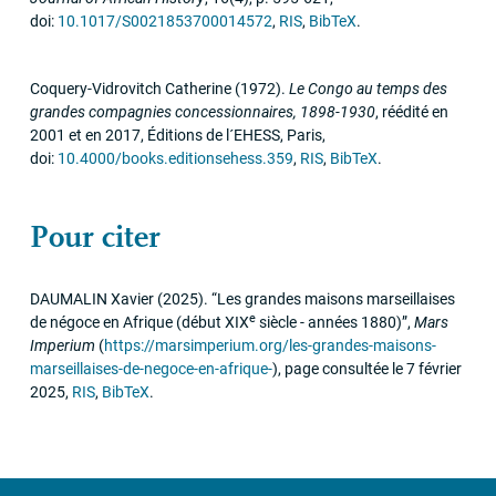
doi:
10.1017/S0021853700014572
,
RIS
,
BibTeX
.
Coquery-Vidrovitch Catherine
(1972)
.
Le Congo au temps des
grandes compagnies concessionnaires, 1898-1930
,
réédité en
2001 et en 2017
,
Éditions de l´
EHESS
,
Paris
,
doi:
10.4000/books.editionsehess.359
,
RIS
,
BibTeX
.
Pour citer
DAUMALIN
Xavier
(2025)
.
“Les grandes maisons marseillaises
e
de négoce en Afrique (début
XIX
siècle - années 1880)”
,
Mars
Imperium
(
https://marsimperium.org/les-grandes-maisons-
marseillaises-de-negoce-en-afrique-
)
,
page consultée le 7 février
2025
,
RIS
,
BibTeX
.