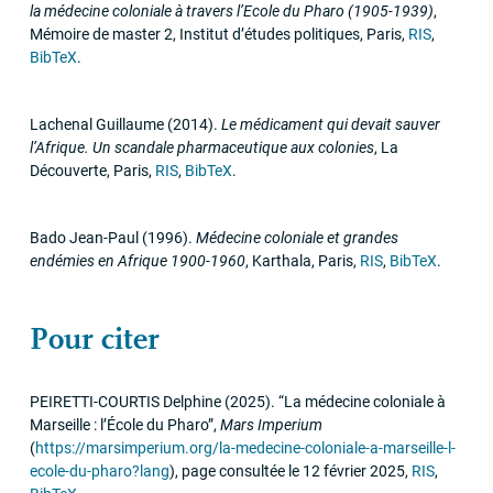
la médecine coloniale à travers l’Ecole du Pharo (1905-1939)
,
Mémoire de master 2
,
Institut d’études politiques
,
Paris
,
RIS
,
BibTeX
.
Lachenal Guillaume
(2014)
.
Le médicament qui devait sauver
l’Afrique. Un scandale pharmaceutique aux colonies
,
La
Découverte
,
Paris
,
RIS
,
BibTeX
.
Bado Jean-Paul
(1996)
.
Médecine coloniale et grandes
endémies en Afrique 1900-1960
,
Karthala
,
Paris
,
RIS
,
BibTeX
.
Pour citer
PEIRETTI
-
COURTIS
Delphine
(2025)
.
“La médecine coloniale à
Marseille : l’École du Pharo”
,
Mars Imperium
(
https://marsimperium.org/la-medecine-coloniale-a-marseille-l-
ecole-du-pharo?lang
)
,
page consultée le 12 février 2025
,
RIS
,