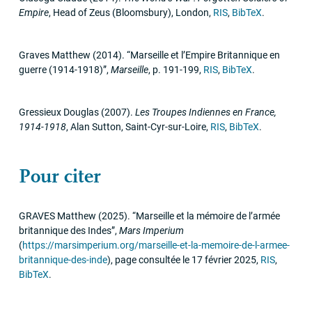
Empire
,
Head of Zeus (Bloomsbury)
,
London
,
RIS
,
BibTeX
.
Graves Matthew
(2014)
.
“Marseille et l’Empire Britannique en
guerre (1914-1918)”
,
Marseille
,
p. 191-199
,
RIS
,
BibTeX
.
Gressieux Douglas
(2007)
.
Les Troupes Indiennes en France,
1914-1918
,
Alan Sutton
,
Saint-Cyr-sur-Loire
,
RIS
,
BibTeX
.
Pour citer
GRAVES
Matthew
(2025)
.
“Marseille et la mémoire de l’armée
britannique des Indes”
,
Mars Imperium
(
https://marsimperium.org/marseille-et-la-memoire-de-l-armee-
britannique-des-inde
)
,
page consultée le 17 février 2025
,
RIS
,
BibTeX
.