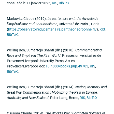
consultée le 17 janvier 2025
,
RIS
,
BibTeX
.
Markovitz Claude
(2019)
.
Le centenaire en Inde, Au-delà de
l’impérialisme et du nationalisme
,
Université de Paris I
,
Paris
(
https://observatoireducentenaire.pantheonsorbonne.fr/
)
,
RIS
,
BibTeX
.
Welling Ben, Sumartojo Shanti (dir.)
(2018)
.
Commemorating
Race and Empire in The First World
,
Presses universitaires de
Provence/Liverpool University Press
,
Aix-en-
Provence/Liverpool
,
doi:
10.4000/books.pup.49703
,
RIS
,
BibTeX
.
Welling Ben, Sumartojo Shanti (dir.)
(2014)
.
Nation, Memory and
Great War Commemoration : Mobilizing the Past in Europe,
Australia, and New Zealand
,
Peter Lang
,
Berne
,
RIS
,
BibTeX
.
Olusoga Claude
(2014)
.
The World’s War : Forgotten Soldiers of