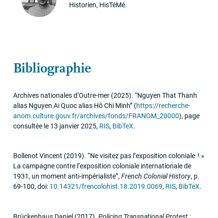
Historien, HisTéMé.
Bibliographie
Archives nationales d’Outre-mer
(2025)
.
“Nguyen That Thanh
alias Nguyen Ai Quoc alias Hô Chi Minh”
(
https://recherche-
anom.culture.gouv.fr/archives/fonds/FRANOM_20000
)
,
page
consultée le 13 janvier 2025
,
RIS
,
BibTeX
.
Bollenot Vincent
(2019)
.
“Ne visitez pas l’exposition coloniale
!
»
La campagne contre l’exposition coloniale internationale de
1931, un moment anti-impérialiste”
,
French Colonial History
,
p.
69-100
,
doi:
10.14321/frencolohist.18.2019.0069
,
RIS
,
BibTeX
.
Brückenhaus Daniel
(2017)
.
Policing Transnational Protest :