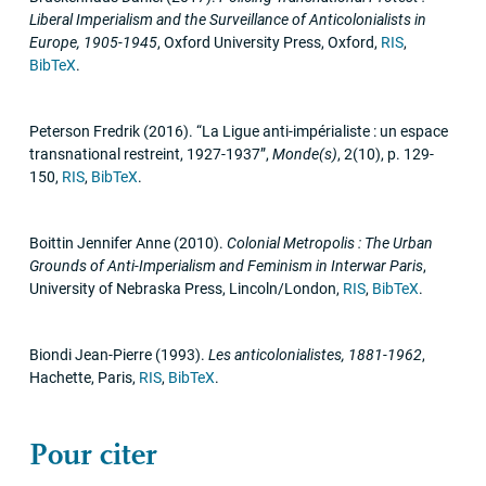
Liberal Imperialism and the Surveillance of Anticolonialists in
Europe, 1905-1945
,
Oxford University Press
,
Oxford
,
RIS
,
BibTeX
.
Peterson Fredrik
(2016)
.
“La Ligue anti-impérialiste : un espace
transnational restreint, 1927-1937”
,
Monde(s)
,
2
(10)
,
p. 129-
150
,
RIS
,
BibTeX
.
Boittin Jennifer Anne
(2010)
.
Colonial Metropolis : The Urban
Grounds of Anti-Imperialism and Feminism in Interwar Paris
,
University of Nebraska Press
,
Lincoln/London
,
RIS
,
BibTeX
.
Biondi Jean-Pierre
(1993)
.
Les anticolonialistes, 1881-1962
,
Hachette
,
Paris
,
RIS
,
BibTeX
.
Pour citer