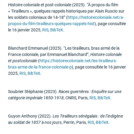
Histoire coloniale et post-coloniale
(2025)
.
“À propos du film
«
Tirailleurs
», quelques rappels historiques par Alain Ruscio sur
les soldats coloniaux de 14-18”
(
https://histoirecoloniale.net/a-
propos-du-film-tirailleurs-quelques-rappels-hist
)
,
page consultée
le 16 janvier 2025
,
RIS
,
BibTeX
.
Blanchard Emmanuel
(2025)
.
“Les tirailleurs, bras armé de la
France coloniale, par Emmanuel Blanchard”
,
Histoire coloniale
et postcoloniale
(
https://histoirecoloniale.net/les-tirailleurs-
bras-arme-de-la-france-coloniale-p
)
,
page consultée le 16 janvier
2025
,
RIS
,
BibTeX
.
Soubrier Stéphanie
(2023)
.
Races guerrières : Enquête sur une
catégorie impériale 1850-1918
,
CNRS
,
Paris
,
RIS
,
BibTeX
.
Guyon Anthony
(2022)
.
Les Tirailleurs sénégalais : de l’indigène
au soldat de 1857 à nos jours
,
Perrin
,
Paris
,
RIS
,
BibTeX
.