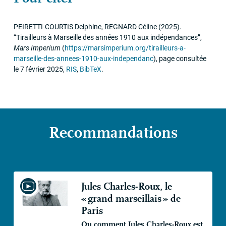
PEIRETTI
-
COURTIS
Delphine,
REGNARD
Céline
(2025)
.
“Tirailleurs à Marseille des années 1910 aux indépendances”
,
Mars Imperium
(
https://marsimperium.org/tirailleurs-a-
marseille-des-annees-1910-aux-independanc
)
,
page consultée
le 7 février 2025
,
RIS
,
BibTeX
.
Recommandations
Jules Charles-Roux, le
«
grand marseillais
» de
Paris
Ou comment Jules Charles-Roux est