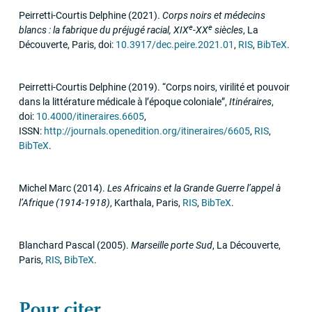
Peirretti-Courtis Delphine
(2021)
.
Corps noirs et médecins
e
e
blancs : la fabrique du préjugé racial,
XIX
-
XX
siècles
,
La
Découverte
,
Paris
,
doi:
10.3917/dec.peire.2021.01
,
RIS
,
BibTeX
.
Peirretti-Courtis Delphine
(2019)
.
“Corps noirs, virilité et pouvoir
dans la littérature médicale à l’époque coloniale”
,
Itinéraires
,
doi:
10.4000/itineraires.6605
,
ISSN:
http://journals.openedition.org/itineraires/6605
,
RIS
,
BibTeX
.
Michel Marc
(2014)
.
Les Africains et la Grande Guerre l’appel à
l’Afrique (1914-1918)
,
Karthala
,
Paris
,
RIS
,
BibTeX
.
Blanchard Pascal
(2005)
.
Marseille porte Sud
,
La Découverte
,
Paris
,
RIS
,
BibTeX
.
Pour citer