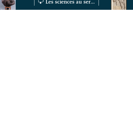
Les sciences au service de l’impérialisme
Welwitschia mirabilis
Herbier du lieu
À SAVOIR
COLLECTE
ÉTUDE
EXPOSITION
NAVIGUER
HAUT DE PAGE
Collecte