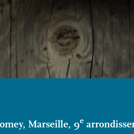
e
omey, Marseille, 9
arrondiss