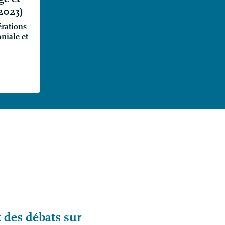
2023)
érations
niale et
t des débats sur