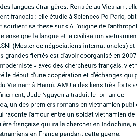
 des langues étrangères. Rentrée au Vietnam, elle
t français : elle étudie à Sciences Po Paris, ob
t soutient sa thèse sur «
A l’origine de l’anthrop
e enseigne la langue et la civilisation vietnamienn
SNI
(Master de négociations internationales) et
s grandes fiertés est d’avoir coorganisé en 2007
 moderniste
» avec des chercheurs français, vie
été le début d’une coopération et d’échanges qui
e du Vietnam à Hanoï.
AMU
a des liens très forts 
nfinement, Jade Nguyen a traduit le roman de
a, un des premiers romans en vietnamien publié
qui raconte l’amour entre un soldat vietnamien de
ière française qui ira le chercher en Indochine, 
Vietnamiens en France pendant cette guerre.