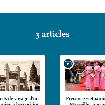
3 articles
cits de voyage d’un
Présence vietnami
mien à l’exposition
Marseille : ancra