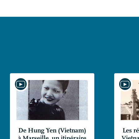
De Hung Yen (Vietnam)
Les ré
à Marseille, un itinéraire
Vietna