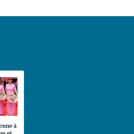
enne à
ge et