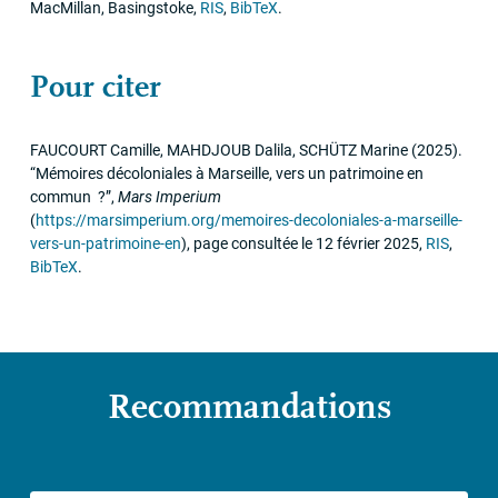
MacMillan
,
Basingstoke
,
RIS
,
BibTeX
.
Pour citer
FAUCOURT
Camille,
MAHDJOUB
Dalila,
SCH
Ü
TZ
Marine
(2025)
.
“Mémoires décoloniales à Marseille, vers un patrimoine en
commun
?”
,
Mars Imperium
(
https://marsimperium.org/memoires-decoloniales-a-marseille-
vers-un-patrimoine-en
)
,
page consultée le 12 février 2025
,
RIS
,
BibTeX
.
Recommandations