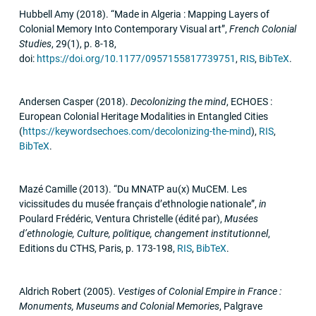
Hubbell Amy
(2018)
.
“Made in Algeria : Mapping Layers of
Colonial Memory Into Contemporary Visual art”
,
French Colonial
Studies
,
29
(1)
,
p. 8-18
,
doi:
https://doi.org/10.1177/0957155817739751
,
RIS
,
BibTeX
.
Andersen Casper
(2018)
.
Decolonizing the mind
,
ECHOES
:
European Colonial Heritage Modalities in Entangled Cities
(
https://keywordsechoes.com/decolonizing-the-mind
)
,
RIS
,
BibTeX
.
Mazé Camille
(2013)
.
“Du
MNATP
au(x) MuCEM. Les
vicissitudes du musée français d’ethnologie nationale”
,
in
Poulard Frédéric, Ventura Christelle (édité par)
,
Musées
d’ethnologie, Culture, politique, changement institutionnel
,
Editions du
CTHS
,
Paris
,
p. 173-198
,
RIS
,
BibTeX
.
Aldrich Robert
(2005)
.
Vestiges of Colonial Empire in France :
Monuments, Museums and Colonial Memories
,
Palgrave