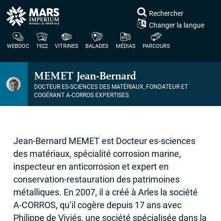
Rechercher
Changer la langue
WEBDOC
1922
VITRINES
BALADES
MÉDIAS
PARCOURS
MEMET
Jean-Bernard
DOCTEUR ES-SCIENCES DES MATÉRIAUX, FONDATEUR ET
COGÉRANT A-
CORROS
EXPERTISES
Jean-Bernard
MEMET
est Docteur es-sciences
des matériaux, spécialité corrosion marine,
inspecteur en anticorrosion et expert en
conservation-restauration des patrimoines
métalliques. En 2007, il a créé à Arles la société
A-
CORROS
, qu’il cogère depuis 17 ans avec
Philippe de Viviés, une société spécialisée dans la