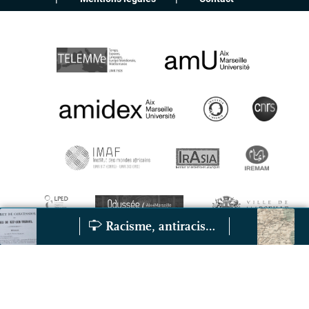
Racisme, antiracisme
L’exploitation minière de l’Algérie : les mines de Kef-Ou
Les répercussion