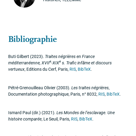
Bibliographie
Buti Gilbert
(2023)
.
Traites négrières en France
e
e
méditerranéenne,
XVII
-
XIX
s. Trafic infâme et discours
vertueux
,
Editions du Cerf
,
Paris
,
RIS
,
BibTeX
.
Pétré-Grenouilleau Olivier
(2003)
.
Les traites négrières
,
Documentation photographique
,
Paris, n° 8032
,
RIS
,
BibTeX
.
Ismard Paul (dir.)
(2021)
.
Les Mondes de l’esclavage. Une
histoire comparée
,
Le Seuil
,
Paris
,
RIS
,
BibTeX
.