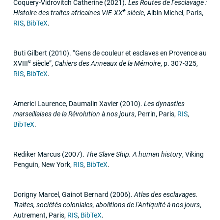
Coquery-Vidrovitch Catherine
(2021)
.
Les Routes de l’esclavage :
e
Histoire des traites africaines
VIE
-
XX
siècle
,
Albin Michel
,
Paris
,
RIS
,
BibTeX
.
Buti Gilbert
(2010)
.
“Gens de couleur et esclaves en Provence au
e
XVIII
siècle”
,
Cahiers des Anneaux de la Mémoire
,
p. 307-325
,
RIS
,
BibTeX
.
Americi Laurence, Daumalin Xavier
(2010)
.
Les dynasties
marseillaises de la Révolution à nos jours
,
Perrin
,
Paris
,
RIS
,
BibTeX
.
Rediker Marcus
(2007)
.
The Slave Ship. A human history
,
Viking
Penguin
,
New York
,
RIS
,
BibTeX
.
Dorigny Marcel, Gainot Bernard
(2006)
.
Atlas des esclavages.
Traites, sociétés coloniales, abolitions de l’Antiquité à nos jours
,
Autrement
,
Paris
,
RIS
,
BibTeX
.