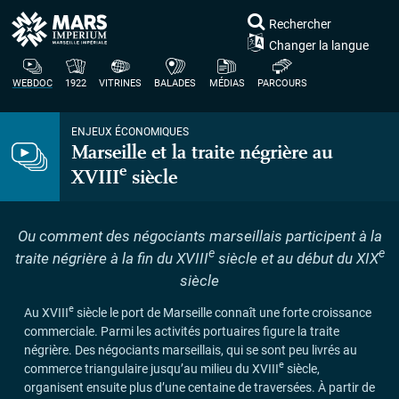
Rechercher
Changer la langue
WEBDOC
1922
VITRINES
BALADES
MÉDIAS
PARCOURS
ENJEUX ÉCONOMIQUES
Marseille et la traite négrière au
e
XVIII
siècle
Ou comment des négociants marseillais participent à la
e
e
traite négrière à la fin du
XVIII
siècle et au début du
XIX
siècle
e
Au
XVIII
siècle le port de Marseille connaît une forte croissance
commerciale. Parmi les activités portuaires figure la traite
négrière. Des négociants marseillais, qui se sont peu livrés au
e
commerce triangulaire jusqu’au milieu du
XVIII
siècle,
organisent ensuite plus d’une centaine de traversées. À partir de