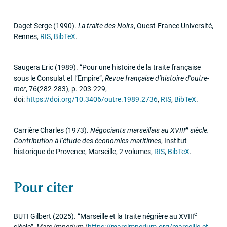
Daget Serge
(1990)
.
La traite des Noirs
,
Ouest-France Université
,
Rennes
,
RIS
,
BibTeX
.
Saugera Eric
(1989)
.
“Pour une histoire de la traite française
sous le Consulat et l’Empire”
,
Revue française d’histoire d’outre-
mer
,
76
(282-283)
,
p. 203-229
,
doi:
https://doi.org/10.3406/outre.1989.2736
,
RIS
,
BibTeX
.
e
Carrière Charles
(1973)
.
Négociants marseillais au
XVIII
siècle.
Contribution à l’étude des économies maritimes
,
Institut
historique de Provence
,
Marseille, 2 volumes
,
RIS
,
BibTeX
.
Pour citer
e
BUTI
Gilbert
(2025)
.
“Marseille et la traite négrière au
XVIII