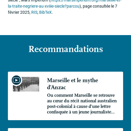
siècle”
,
Mars Imperium
(
https://marsimperium.org/marseille-et-
la-traite-negriere-au-xviiie-siecle?parcou
)
,
page consultée le 7
février 2025
,
RIS
,
BibTeX
.
Recommandations
Marseille et le mythe
d’Anzac
Ou comment Marseille se retrouve
au cœur du récit national australien
post-colonial à cause d’une lettre
confisquée à un jeune journaliste…