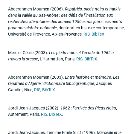
Abderahmen Moumen
(2006)
.
Rapatriés, pieds-noirs et harkis
dans la vallée du Bas-Rhône : des défis de l’installation aux
recherches identitaires des années 1950 à nos jours : éléments
pour une histoire nationale
,
doctorat en histoire contemporaine
,
Université de Provence
,
Aix-en-Provence
,
RIS
,
BibTeX
.
Mercier Cécile
(2003)
.
Les pieds-noirs et l’exode de 1962 à
travers la presse
,
L’Harmattan
,
Paris
,
RIS
,
BibTeX
.
Abderahmen Moumen
(2003)
.
Entre histoire et mémoire. Les
rapatriés d’Algérie : dictionnaire bibliographique
,
Jacques
Gandini
,
Nice
,
RIS
,
BibTeX
.
Jordi Jean-Jacques
(2002)
.
1962 : l’arrivée des Pieds Noirs
,
Autrement
,
Paris
,
RIS
,
BibTeX
.
Jordi Jean-Jacques, Témime Emile (dir.)
(1996)
.
Marseille et le