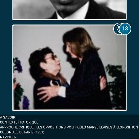
Les
Expositions
coloniales
de
1906
et
de
1922.
Entre
fascination
et
résistance
Femmes
À SAVOIR
et
CONTEXTE HISTORIQUE
anticolonialisme
APPROCHE CRITIQUE : LES OPPOSITIONS POLITIQUES MARSEILLAISES À L’EXPOSITION
COLONIALE DE PARIS (1931)
à
NAVIGUER