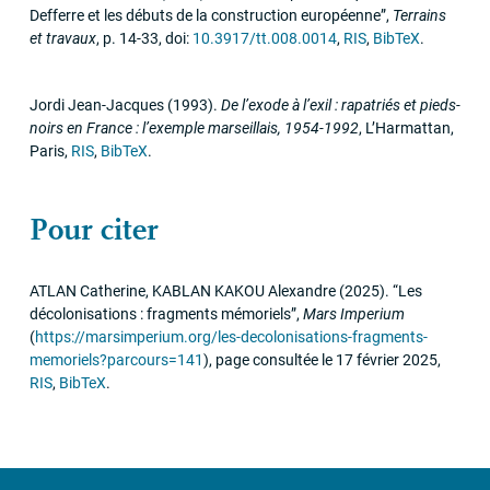
Defferre et les débuts de la construction européenne”
,
Terrains
et travaux
,
p. 14-33
,
doi:
10.3917/tt.008.0014
,
RIS
,
BibTeX
.
Jordi Jean-Jacques
(1993)
.
De l’exode à l’exil : rapatriés et pieds-
noirs en France : l’exemple marseillais, 1954-1992
,
L’Harmattan
,
Paris
,
RIS
,
BibTeX
.
Pour citer
ATLAN
Catherine,
KABLAN
KAKOU
Alexandre
(2025)
.
“Les
décolonisations : fragments mémoriels”
,
Mars Imperium
(
https://marsimperium.org/les-decolonisations-fragments-
memoriels?parcours=141
)
,
page consultée le 17 février 2025
,
RIS
,
BibTeX
.