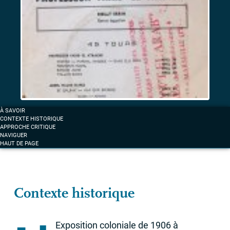
et
musiques
d’exil
sous
surveillance
Label «
La
À SAVOIR
voix
CONTEXTE HISTORIQUE
des
APPROCHE CRITIQUE
NAVIGUER
arabes
» :
HAUT DE PAGE
la
musique
comme
fait
Contexte historique
mémoriel
Exposition coloniale de 1906 à