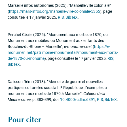
Marseille infos autonomes
(2025)
.
“Marseille ville coloniale”
(
https://mars-infos.org/marseille-ville-coloniale-5355
)
,
page
consultée le 17 janvier 2025
,
RIS
,
BibTeX
.
Perchet Cécile
(2025)
.
“Monument aux morts de 1870, ou
Monument aux mobiles, ou Monument aux enfants des
Bouches-du-Rhône – Marseille”
,
e-monumen.net
(
https://e-
monumen.net/patrimoine-monumental/monument-aux-morts-
de-1870-ou-monume
)
,
page consultée le 17 janvier 2025
,
RIS
,
BibTeX
.
Dalisson Rémi
(2013)
.
“Mémoire de guerre et nouvelles
e
pratiques culturelles sous la
III
République : l’exemple du
monument aux morts de 1870 à Marseille”
,
Cahiers de la
Méditerranée
,
p. 383-399
,
doi:
10.4000/cdlm.6891
,
RIS
,
BibTeX
.
Pour citer