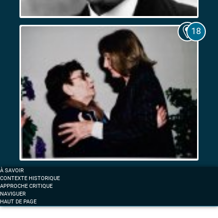
Les
Expositions
coloniales
de
1906
et
de
1922.
Entre
fascination
et
résistance
Femmes
À SAVOIR
et
CONTEXTE HISTORIQUE
anticolonialisme
APPROCHE CRITIQUE
NAVIGUER
à
HAUT DE PAGE
Marseille