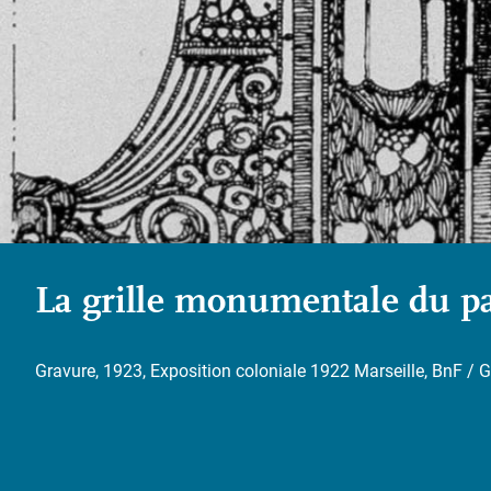
La grille monumentale du p
Gravure, 1923, Exposition coloniale 1922 Marseille, BnF / 