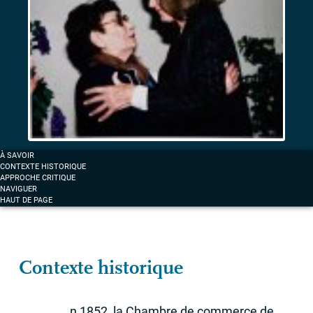
1906
et
de
1922.
Entre
fascination
et
résistance
Femmes
À SAVOIR
et
CONTEXTE HISTORIQUE
anticolonialisme
APPROCHE CRITIQUE
NAVIGUER
à
HAUT DE PAGE
Marseille
Contexte historique
n 1852, la Chambre de commerce de