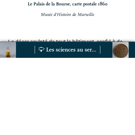
Le Palais de la Bourse, carte postale 1860
Musée d’Histoire de Marseille
Le décor sculpté de tout le bâtiment, confié à de
grands artistes parisiens de l’époque, célèbre le
Les sciences au service de l’impérialisme
Graines oléagineuses d’Inde
L’Institut colon
commerce marseillais. Le morceau de bravoure
est la grande frise de la façade, 27 mètres de
long, œuvre du sculpteur Armand Toussaint :
«
Marseille accueillant les peuples de la
Méditerranée et de l’Océan
». Inspirée d’un relief
de Persépolis représentant tous les peuples de
l’Empire perse apportant leur tribut au roi des rois
Darius, la frise adapte l’allégorie classique des
richesses venant des quatre parties du monde au
discours de la chambre de commerce, exaltant