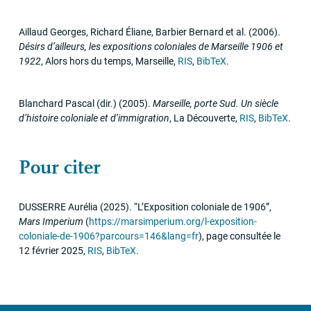
Aillaud Georges, Richard Éliane, Barbier Bernard et al.
(2006)
.
Désirs d’ailleurs, les expositions coloniales de Marseille 1906 et
1922
,
Alors hors du temps
,
Marseille
,
RIS
,
BibTeX
.
Blanchard Pascal (dir.)
(2005)
.
Marseille, porte Sud. Un siècle
d’histoire coloniale et d’immigration
,
La Découverte
,
RIS
,
BibTeX
.
Pour citer
DUSSERRE
Aurélia
(2025)
.
“L’Exposition coloniale de 1906”
,
Mars Imperium
(
https://marsimperium.org/l-exposition-
coloniale-de-1906?parcours=146&lang=fr
)
,
page consultée le
12 février 2025
,
RIS
,
BibTeX
.