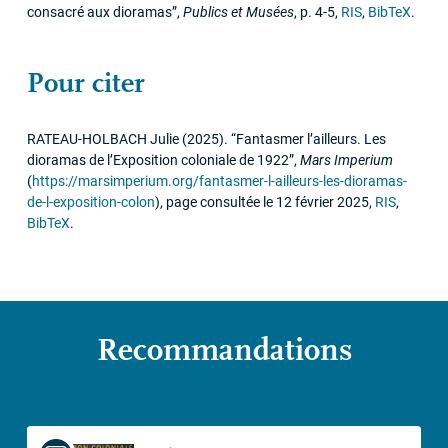
consacré aux dioramas”
,
Publics et Musées
,
p. 4-5
,
RIS
,
BibTeX
.
Pour citer
RATEAU
-
HOLBACH
Julie
(2025)
.
“Fantasmer l’ailleurs. Les
dioramas de l’Exposition coloniale de 1922”
,
Mars Imperium
(
https://marsimperium.org/fantasmer-l-ailleurs-les-dioramas-
de-l-exposition-colon
)
,
page consultée le 12 février 2025
,
RIS
,
BibTeX
.
Recommandations