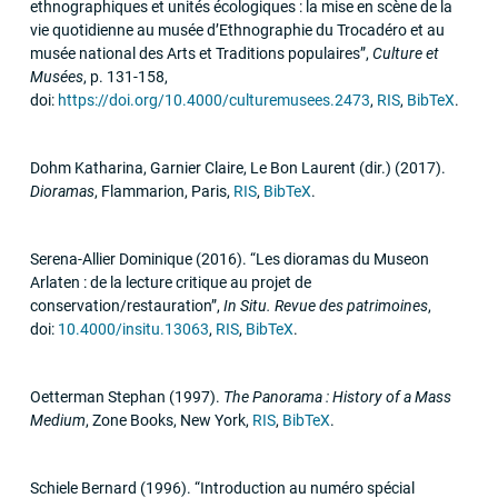
ethnographiques et unités écologiques : la mise en scène de la
vie quotidienne au musée d’Ethnographie du Trocadéro et au
musée national des Arts et Traditions populaires”
,
Culture et
Musées
,
p. 131-158
,
doi:
https://doi.org/10.4000/culturemusees.2473
,
RIS
,
BibTeX
.
Dohm Katharina, Garnier Claire, Le Bon Laurent (dir.)
(2017)
.
Dioramas
,
Flammarion
,
Paris
,
RIS
,
BibTeX
.
Serena-Allier Dominique
(2016)
.
“Les dioramas du Museon
Arlaten : de la lecture critique au projet de
conservation/restauration”
,
In Situ. Revue des patrimoines
,
doi:
10.4000/insitu.13063
,
RIS
,
BibTeX
.
Oetterman Stephan
(1997)
.
The Panorama : History of a Mass
Medium
,
Zone Books
,
New York
,
RIS
,
BibTeX
.
Schiele Bernard
(1996)
.
“Introduction au numéro spécial