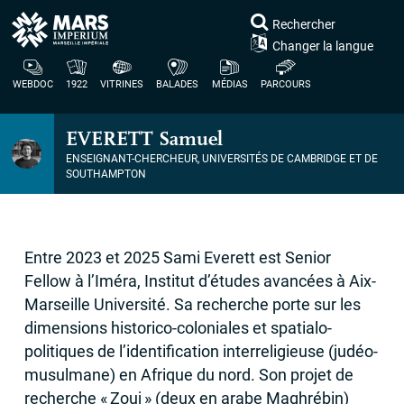
Rechercher
Changer la langue
WEBDOC
1922
VITRINES
BALADES
MÉDIAS
PARCOURS
EVERETT
Samuel
ENSEIGNANT-CHERCHEUR, UNIVERSITÉS DE CAMBRIDGE ET DE
SOUTHAMPTON
Entre 2023 et 2025 Sami Everett est Senior
Fellow à l’Iméra, Institut d’études avancées à Aix-
Marseille Université. Sa recherche porte sur les
dimensions historico-coloniales et spatialo-
politiques de l’identification interreligieuse (judéo-
musulmane) en Afrique du nord. Son projet de
recherche «
Zouj
» (deux en arabe Maghrébin)