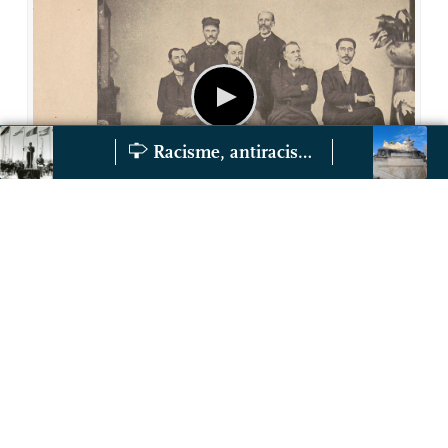
Racisme, antiracisme
L’école de médecine coloniale, lieux et figures emblémati
La valeur confli
Les cours coloniaux : le savoir au service du commerce
(1893-1945)
Selon la division régionale du travail impérial, Aix-
Marseille se charge de l’Afrique orientale,
l’Algérie, le Proche-Orient et Madagascar.