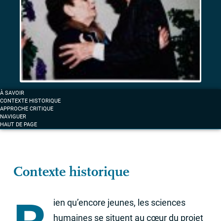
et
de
1922.
Entre
fascination
et
résistance
Femmes
À SAVOIR
et
CONTEXTE HISTORIQUE
anticolonialisme
APPROCHE CRITIQUE
NAVIGUER
à
HAUT DE PAGE
Marseille
Contexte historique
ien qu’encore jeunes, les sciences
humaines se situent au cœur du projet