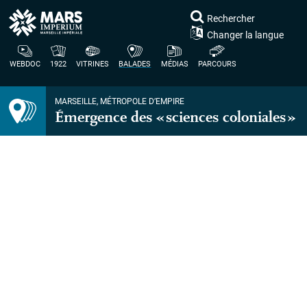
Rechercher
Changer la langue
WEBDOC
1922
VITRINES
BALADES
MÉDIAS
PARCOURS
MARSEILLE, MÉTROPOLE D’EMPIRE
Émergence des «
sciences coloniales
»