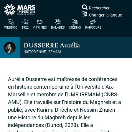
Rechercher
Changer la langue
WEBDOC
1922
VITRINES
BALADES
MÉDIAS
PARCOURS
DUSSERRE
Aurélia
HISTORIENNE,
IREMAM
Aurélia Dusserre est maîtresse de conférences
en histoire contemporaine à l’Université d’Aix-
Marseille et membre de l’
UMR
IREMAM
(
CNRS
-
AMU
). Elle travaille sur l’histoire du Maghreb et a
publié, avec Karima Dirèche et Nessim Znaien
une Histoire du Maghreb depuis les
indépendances (Dunod, 2023). Elle a