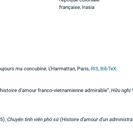
française, Irasia
oujours ma concubine
,
L’Harmattan
,
Paris
,
RIS
,
BibTeX
.
 histoire d’amour franco-vietnamienne admirable”
,
Hữu nghị 
5)
.
Chuyện tình viên phó sứ (Histoire d’amour d’un administra