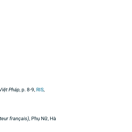
Việt Pháp
,
p. 8-9
,
RIS
,
teur français)
,
Phụ Nữ
,
Hà