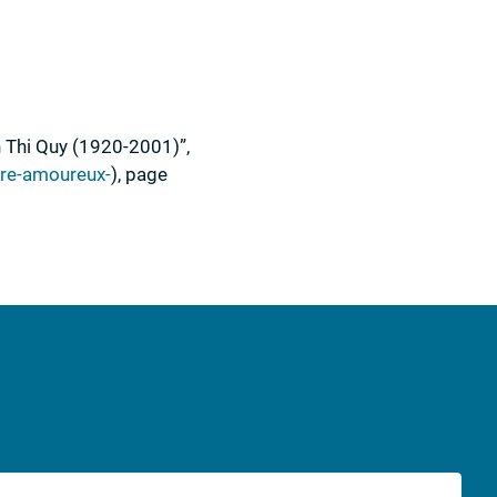
an Thi Quy (1920-2001)”
,
ire-amoureux-
)
,
page