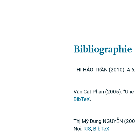
Bibliographie
TH
Ị HẢO
TR
ẦN
(2010)
.
À t
Văn Cát Phan
(2005)
.
“Une
BibTeX
.
Thị Mỹ Dung
NGUY
ỄN
(200
Nội
,
RIS
,
BibTeX
.