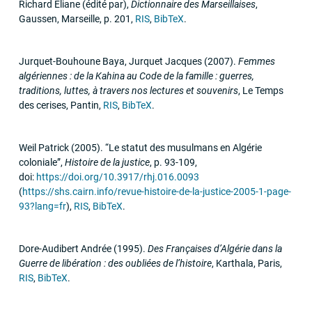
Richard Eliane (édité par)
,
Dictionnaire des Marseillaises
,
Gaussen
,
Marseille
,
p. 201
,
RIS
,
BibTeX
.
Jurquet-Bouhoune Baya, Jurquet Jacques
(2007)
.
Femmes
algériennes : de la Kahina au Code de la famille : guerres,
traditions, luttes, à travers nos lectures et souvenirs
,
Le Temps
des cerises
,
Pantin
,
RIS
,
BibTeX
.
Weil Patrick
(2005)
.
“Le statut des musulmans en Algérie
coloniale”
,
Histoire de la justice
,
p. 93-109
,
doi:
https://doi.org/10.3917/rhj.016.0093
(
https://shs.cairn.info/revue-histoire-de-la-justice-2005-1-page-
93?lang=fr
)
,
RIS
,
BibTeX
.
Dore-Audibert Andrée
(1995)
.
Des Françaises d’Algérie dans la
Guerre de libération : des oubliées de l’histoire
,
Karthala
,
Paris
,
RIS
,
BibTeX
.