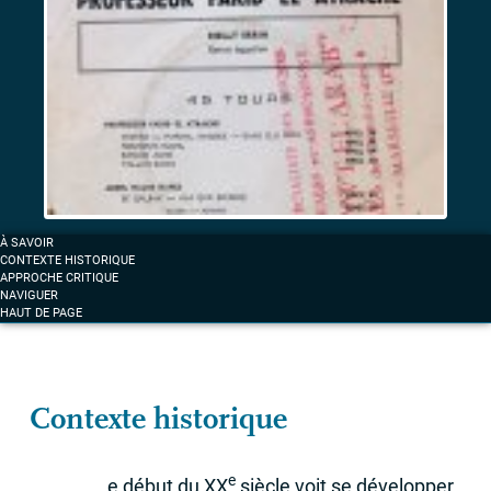
et
musiques
d’exil
sous
surveillance
Label «
La
À SAVOIR
voix
CONTEXTE HISTORIQUE
des
APPROCHE CRITIQUE
NAVIGUER
arabes
» :
HAUT DE PAGE
la
musique
comme
fait
Contexte historique
mémoriel
e
e début du
XX
siècle voit se développer