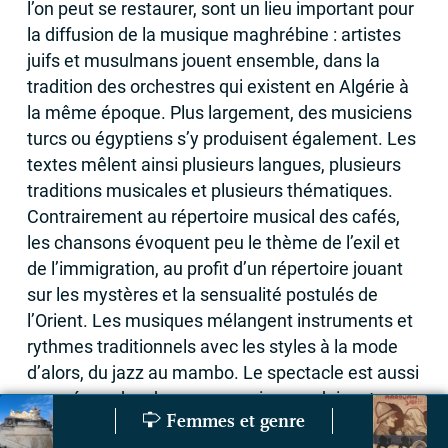
l’on peut se restaurer, sont un lieu important pour
la diffusion de la musique maghrébine : artistes
juifs et musulmans jouent ensemble, dans la
tradition des orchestres qui existent en Algérie à
la même époque. Plus largement, des musiciens
turcs ou égyptiens s’y produisent également. Les
textes mêlent ainsi plusieurs langues, plusieurs
traditions musicales et plusieurs thématiques.
Contrairement au répertoire musical des cafés,
les chansons évoquent peu le thème de l’exil et
de l’immigration, au profit d’un répertoire jouant
sur les mystères et la sensualité postulés de
l’Orient. Les musiques mélangent instruments et
rythmes traditionnels avec les styles à la mode
d’alors, du jazz au mambo. Le spectacle est aussi
assuré par des danseuses qui se produisent sur
Femmes et genre
La valeur conflictuelle du patrimoine colonial. Le cas des
Cabaret marseill
scène, dans des décors soignés et des