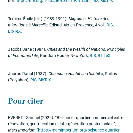
doi:
https://doi.org/10.3406/remi.1995.1442
,
RIS
,
BibTeX
.
Temime Émile (dir.)
(1989-1991)
.
Migrance. Histoire des
migrations à Marseille
,
Edisud
,
Aix-en-Provence, 4 vol.
,
RIS
,
BibTeX
.
Jacobs Jane
(1984)
.
Cities and the Wealth of Nations. Principles
of Economic Life
,
Random House
,
New York
,
RIS
,
BibTeX
.
Journo Raoul
(1937)
.
Chanson «
Habbit ana habbit
»
,
Philips
(Polyphon)
,
RIS
,
BibTeX
.
Pour citer
EVERETT
Samuel
(2025)
.
“Belsunce : quartier commercial entre
rénovation, gentrification et intergénération postcoloniale”
,
Mars Imperium
(
https://marsimperium.org/belsunce-quartier-