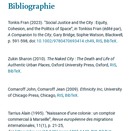
Bibliographie
Tonkis Fran
(2023)
.
“Social Justice and the City : Equity,
Cohesion, and the Politics of Space”
,
in
Tonkiss Fran (édité par)
,
A Companion to the City
,
Gary Bridge, Sophie Watson
,
Blackwell
,
p. 591-598
,
doi:
10.1002/9780470693414.ch49
,
RIS
,
BibTeX
.
Zukin Sharon
(2010)
.
The Naked City : The Death and Life of
Authentic Urban Places
,
Oxford University Press
,
Oxford
,
RIS
,
BibTeX
.
Comaroff John, Comaroff Jean
(2009)
.
Ethnicity Inc
,
University
of Chicago Press
,
Chicago
,
RIS
,
BibTeX
.
Tarrius Alain
(1995)
.
“Naissance d’une colonie : un comptoir
commercial à Marseille”
,
Revue européenne des migrations
internationales
,
11
(1)
,
p. 21-25
,